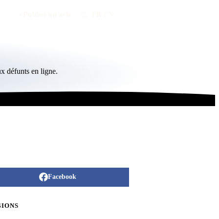
Publier un avis
FR
/
EN
x défunts en ligne.
Facebook
GIONS