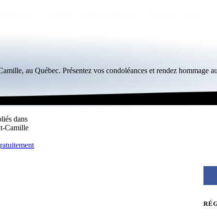
Par région
Par ville
Maisons funéraires
Éternea
Blog
t-Camille, au Québec. Présentez vos condoléances et rendez hommage au
bliés dans
nt-Camille
ratuitement
RÉ