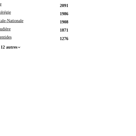
e
2091
érégie
1986
tale-Nationale
1908
udière
1871
entides
1276
 12 autres