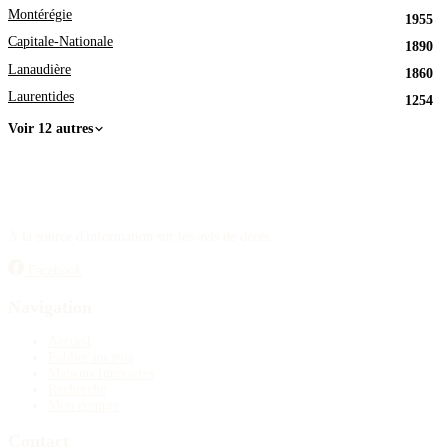
Montérégie
1955
Capitale-Nationale
1890
Lanaudière
1860
Laurentides
1254
Voir 12 autres
À la source d'information sur les avis de décès.
Facebook
Navigation
Accueil
Publier un avis
Maisons funéraires
Recherche
Mon compte
Contact