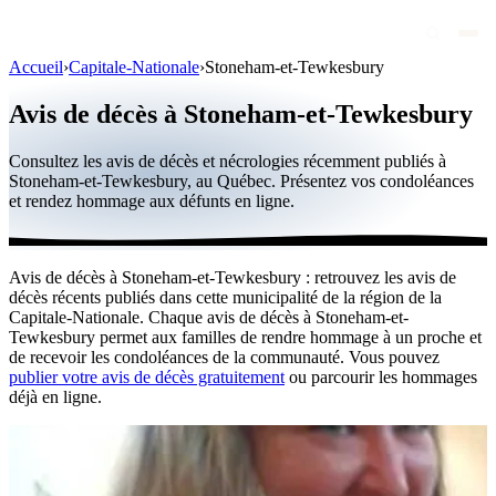
Accueil
›
Capitale-Nationale
›
Stoneham-et-Tewkesbury
Avis de décès
Avis de décès à Stoneham-et-Tewkesbury
Personnalités publiques
Consultez les avis de décès et nécrologies récemment publiés à
Québec
Stoneham-et-Tewkesbury, au Québec. Présentez vos condoléances
et rendez hommage aux défunts en ligne.
Canada
International
Avis de décès à Stoneham-et-Tewkesbury : retrouvez les avis de
Par région
décès récents publiés dans cette municipalité de la région de la
Capitale-Nationale. Chaque avis de décès à Stoneham-et-
Par ville
Tewkesbury permet aux familles de rendre hommage à un proche et
de recevoir les condoléances de la communauté. Vous pouvez
publier votre avis de décès gratuitement
ou parcourir les hommages
Maisons funéraires
déjà en ligne.
Éternea
Blog