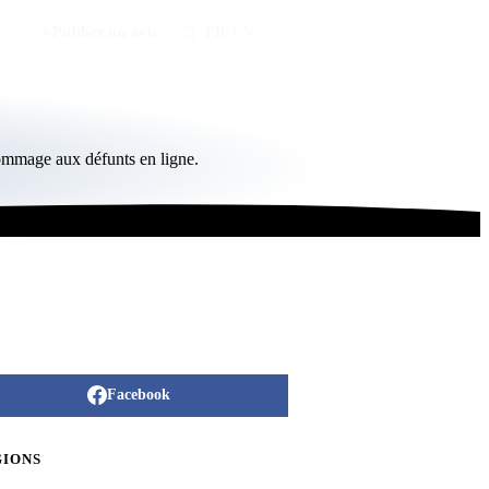
Publier un avis
FR
/
EN
hommage aux défunts en ligne.
Facebook
GIONS