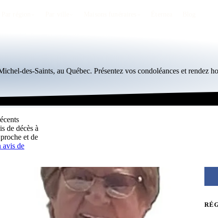
Par région
Par ville
Maisons funéraires
Éternea
Blog
t-Michel-des-Saints, au Québec. Présentez vos condoléances et rendez 
récents
is de décès à
proche et de
n avis de
RÉ