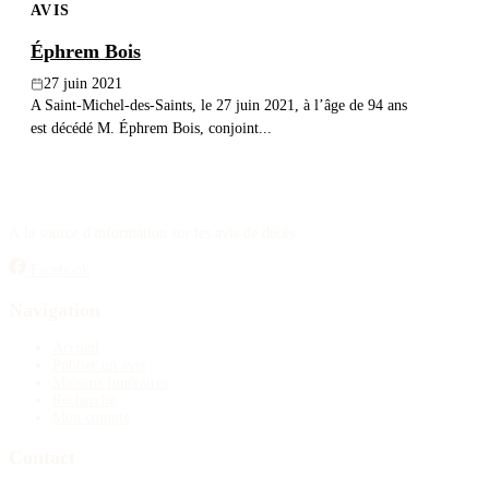
AVIS
Éphrem Bois
27 juin 2021
A Saint-Michel-des-Saints, le 27 juin 2021, à l’âge de 94 ans
est décédé M. Éphrem Bois, conjoint...
À la source d'information sur les avis de décès.
Facebook
Navigation
Accueil
Publier un avis
Maisons funéraires
Recherche
Mon compte
Contact