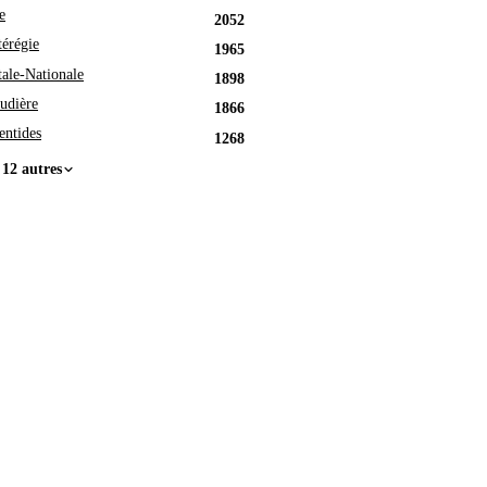
e
2052
érégie
1965
tale-Nationale
1898
udière
1866
entides
1268
 12 autres