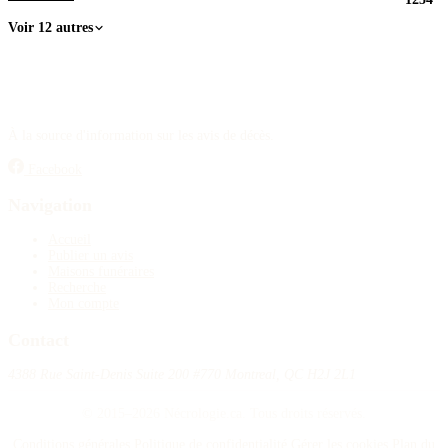
Voir 12 autres
À la source d'information sur les avis de décès.
Facebook
Navigation
Accueil
Publier un avis
Maisons funéraires
Recherche
Mon compte
Contact
4388 Rue Saint-Denis Suite 200 #770 Montreal, QC H2J 2L1
© 2015–2026 Nécrologie.ca. Tous droits réservés.
Conditions générales
Politique de confidentialité
Gérer les cookies
Plan du