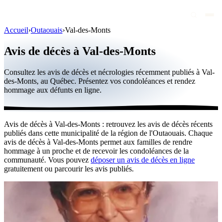
Accueil
›
Outaouais
›
Val-des-Monts
Avis de décès
Avis de décès à Val-des-Monts
Personnalités publiques
Consultez les avis de décès et nécrologies récemment publiés à Val-
Québec
des-Monts, au Québec. Présentez vos condoléances et rendez
hommage aux défunts en ligne.
Canada
International
Avis de décès à Val-des-Monts : retrouvez les avis de décès récents
Par région
publiés dans cette municipalité de la région de l'Outaouais. Chaque
avis de décès à Val-des-Monts permet aux familles de rendre
Par ville
hommage à un proche et de recevoir les condoléances de la
communauté. Vous pouvez
déposer un avis de décès en ligne
gratuitement ou parcourir les avis publiés.
Maisons funéraires
Éternea
Blog