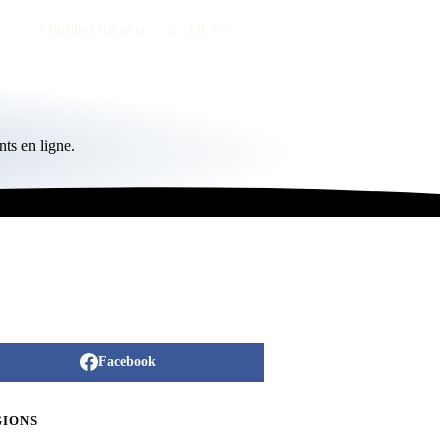
Publier un avis
FR
/
EN
ts en ligne.
Facebook
GIONS