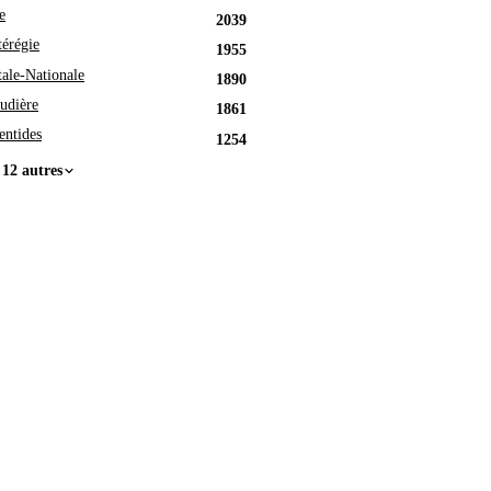
e
2039
érégie
1955
tale-Nationale
1890
udière
1861
entides
1254
 12 autres