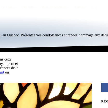
Par région
Par ville
Maisons funéraires
Éternea
Blog
n, au Québec. Présentez vos condoléances et rendez hommage aux défun
ns cette
Noyan permet
éances de la
ent
ou
RÉ