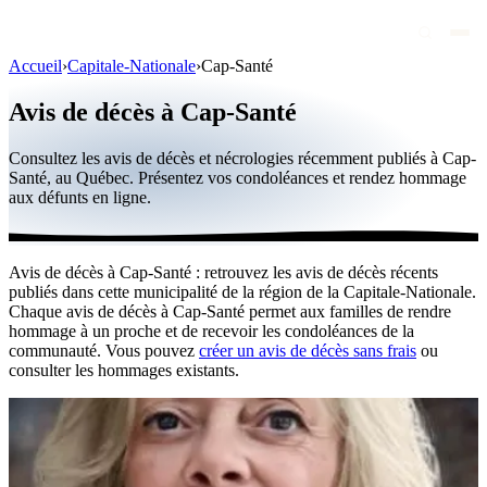
Accueil
›
Capitale-Nationale
›
Cap-Santé
Avis de décès
Avis de décès à Cap-Santé
Personnalités publiques
Consultez les avis de décès et nécrologies récemment publiés à Cap-
Québec
Santé, au Québec. Présentez vos condoléances et rendez hommage
aux défunts en ligne.
Canada
International
Avis de décès à Cap-Santé : retrouvez les avis de décès récents
Par région
publiés dans cette municipalité de la région de la Capitale-Nationale.
Chaque avis de décès à Cap-Santé permet aux familles de rendre
Par ville
hommage à un proche et de recevoir les condoléances de la
communauté. Vous pouvez
créer un avis de décès sans frais
ou
consulter les hommages existants.
Maisons funéraires
Éternea
Blog