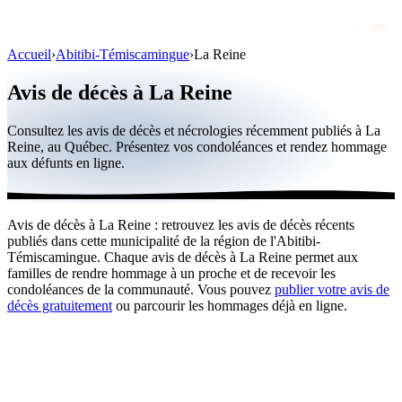
Accueil
›
Abitibi-Témiscamingue
›
La Reine
Avis de décès
Avis de décès à La Reine
Personnalités publiques
Consultez les avis de décès et nécrologies récemment publiés à La
Québec
Reine, au Québec. Présentez vos condoléances et rendez hommage
aux défunts en ligne.
Canada
International
Avis de décès à La Reine : retrouvez les avis de décès récents
Par région
publiés dans cette municipalité de la région de l'Abitibi-
Témiscamingue. Chaque avis de décès à La Reine permet aux
Par ville
familles de rendre hommage à un proche et de recevoir les
condoléances de la communauté. Vous pouvez
publier votre avis de
décès gratuitement
ou parcourir les hommages déjà en ligne.
Maisons funéraires
Éternea
Blog