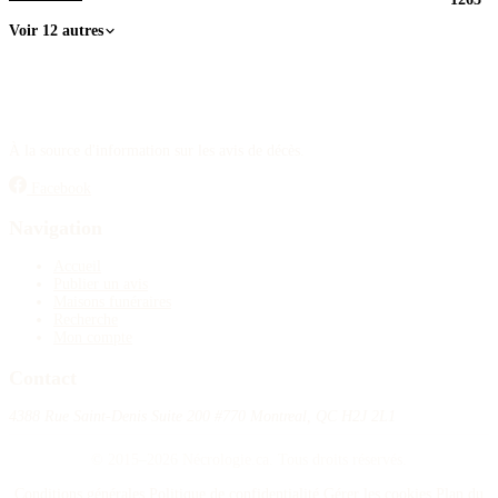
Voir 12 autres
À la source d'information sur les avis de décès.
Facebook
Navigation
Accueil
Publier un avis
Maisons funéraires
Recherche
Mon compte
Contact
4388 Rue Saint-Denis Suite 200 #770 Montreal, QC H2J 2L1
© 2015–2026 Nécrologie.ca. Tous droits réservés.
Conditions générales
Politique de confidentialité
Gérer les cookies
Plan du