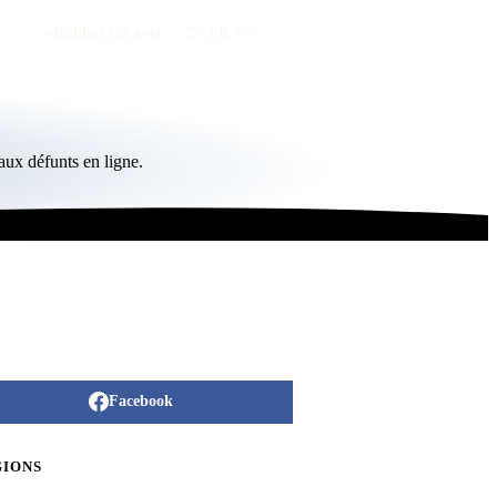
Publier un avis
FR
/
EN
ux défunts en ligne.
Facebook
GIONS