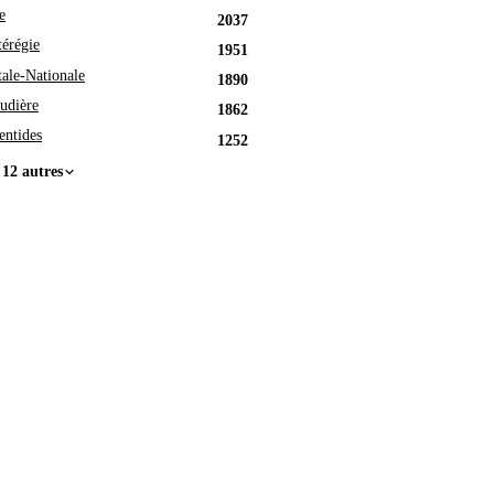
e
2037
érégie
1951
tale-Nationale
1890
udière
1862
entides
1252
 12 autres