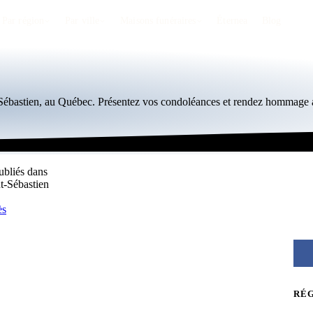
Par région
Par ville
Maisons funéraires
Éternea
Blog
t-Sébastien, au Québec. Présentez vos condoléances et rendez hommage a
ubliés dans
nt-Sébastien
ès
RÉ