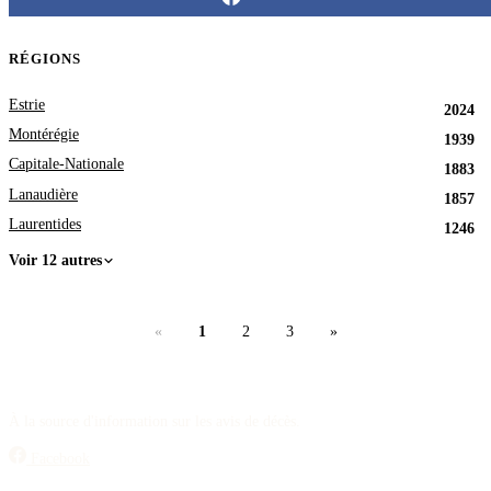
RÉGIONS
Estrie
2024
Montérégie
1939
Capitale-Nationale
1883
Lanaudière
1857
Laurentides
1246
Voir 12 autres
«
1
2
3
»
À la source d'information sur les avis de décès.
Facebook