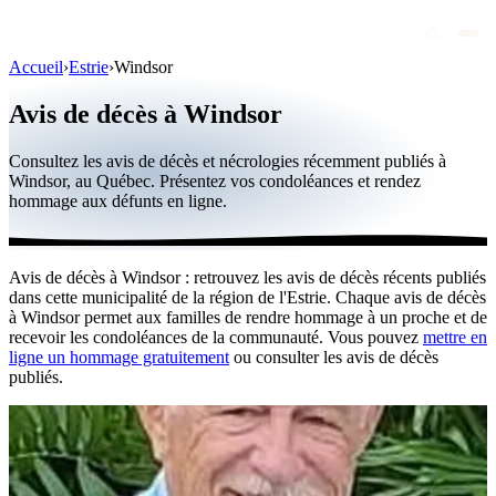
Accueil
›
Estrie
›
Windsor
Avis de décès
Avis de décès à Windsor
Personnalités publiques
Consultez les avis de décès et nécrologies récemment publiés à
Québec
Windsor, au Québec. Présentez vos condoléances et rendez
hommage aux défunts en ligne.
Canada
International
Avis de décès à Windsor : retrouvez les avis de décès récents publiés
Par région
dans cette municipalité de la région de l'Estrie. Chaque avis de décès
à Windsor permet aux familles de rendre hommage à un proche et de
Par ville
recevoir les condoléances de la communauté. Vous pouvez
mettre en
ligne un hommage gratuitement
ou consulter les avis de décès
publiés.
Maisons funéraires
Éternea
Blog