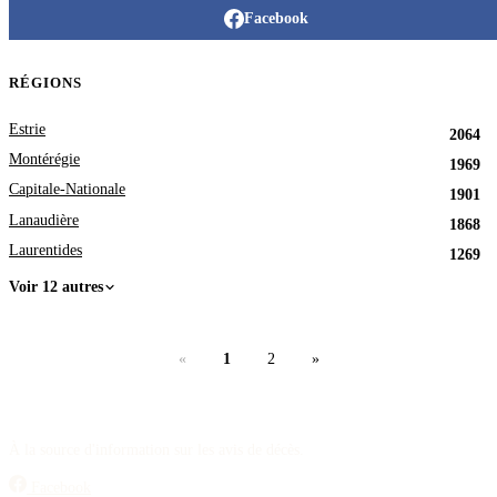
Facebook
RÉGIONS
Estrie
2064
Montérégie
1969
Capitale-Nationale
1901
Lanaudière
1868
Laurentides
1269
Voir 12 autres
«
1
2
»
À la source d'information sur les avis de décès.
Facebook