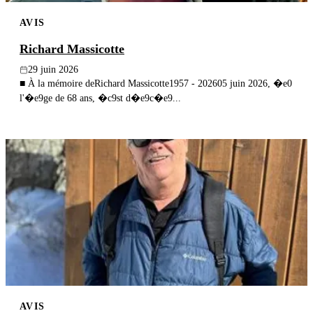
AVIS
Richard Massicotte
29 juin 2026
■ À la mémoire deRichard Massicotte1957 - 202605 juin 2026, �e0
l'�e9ge de 68 ans, �c9st d�e9c�e9...
AVIS