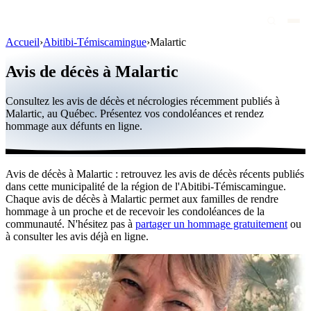
Accueil
›
Abitibi-Témiscamingue
›
Malartic
Avis de décès
Avis de décès à Malartic
Personnalités publiques
Consultez les avis de décès et nécrologies récemment publiés à
Québec
Malartic, au Québec. Présentez vos condoléances et rendez
hommage aux défunts en ligne.
Canada
International
Avis de décès à Malartic : retrouvez les avis de décès récents publiés
Par région
dans cette municipalité de la région de l'Abitibi-Témiscamingue.
Chaque avis de décès à Malartic permet aux familles de rendre
Par ville
hommage à un proche et de recevoir les condoléances de la
communauté. N'hésitez pas à
partager un hommage gratuitement
ou
à consulter les avis déjà en ligne.
Maisons funéraires
Éternea
Blog