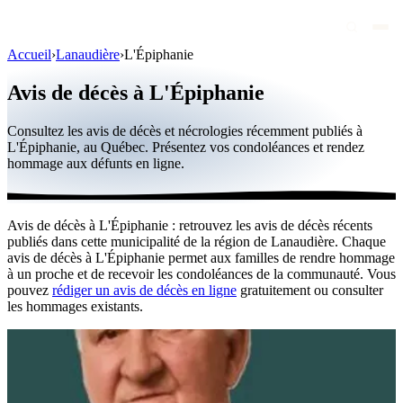
Accueil
›
Lanaudière
›
L'Épiphanie
Avis de décès
Avis de décès à L'Épiphanie
Personnalités publiques
Consultez les avis de décès et nécrologies récemment publiés à
Québec
L'Épiphanie, au Québec. Présentez vos condoléances et rendez
hommage aux défunts en ligne.
Canada
International
Avis de décès à L'Épiphanie : retrouvez les avis de décès récents
Par région
publiés dans cette municipalité de la région de Lanaudière. Chaque
avis de décès à L'Épiphanie permet aux familles de rendre hommage
Par ville
à un proche et de recevoir les condoléances de la communauté. Vous
pouvez
rédiger un avis de décès en ligne
gratuitement ou consulter
les hommages existants.
Maisons funéraires
Éternea
Blog