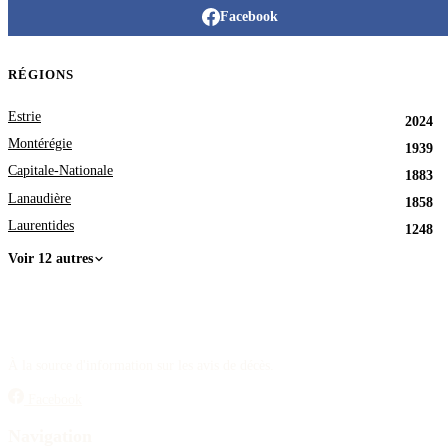
Facebook
RÉGIONS
Estrie
2024
Montérégie
1939
Capitale-Nationale
1883
Lanaudière
1858
Laurentides
1248
Voir 12 autres
À la source d'information sur les avis de décès.
Facebook
Navigation