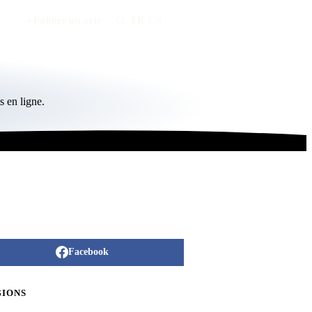
Publier un avis
FR
/
EN
 en ligne.
Facebook
GIONS