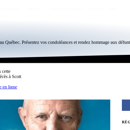
Par région
Par ville
Maisons funéraires
Éternea
Blog
t, au Québec. Présentez vos condoléances et rendez hommage aux défunts
 cette
écès à Scott
 en ligne
RÉ