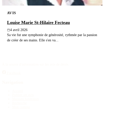
AVIS
Louise Marie St-Hilaire Fecteau
4 avril 2026
Sa vie fut une symphonie de générosité, rythmée par la passion
de créer de ses mains. Elle s'en va...
À la source d'information sur les avis de décès.
Facebook
Navigation
Accueil
Publier un avis
Maisons funéraires
Recherche
Mon compte