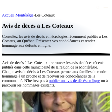
Accueil
›
Montérégie
›
Les Coteaux
Avis de décès
Avis de décès à Les Coteaux
Personnalités publiques
Consultez les avis de décès et nécrologies récemment publiés à Les
Québec
Coteaux, au Québec. Présentez vos condoléances et rendez
hommage aux défunts en ligne.
Canada
International
Avis de décès à Les Coteaux : retrouvez les avis de décès récents
Par région
publiés dans cette municipalité de la région de la Montérégie.
Chaque avis de décès à Les Coteaux permet aux familles de rendre
Par ville
hommage à un proche et de recevoir les condoléances de la
communauté. N'hésitez pas à
publier un avis de décès en ligne
ou à
parcourir les hommages existants.
Maisons funéraires
Éternea
Blog