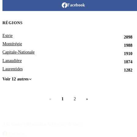
Facebook
RÉGIONS
Estrie
2098
Montérégie
1988
Capitale-Nationale
1910
Lanaudière
1874
Laurentides
1282
Voir 12 autres
«
1
2
»
À la source d'information sur les avis de décès.
Facebook