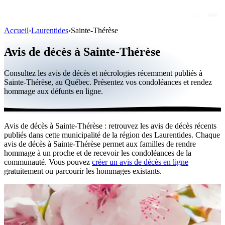
Accueil
›
Laurentides
›
Sainte-Thérèse
Avis de décès
Avis de décès à Sainte-Thérèse
Personnalités publiques
Consultez les avis de décès et nécrologies récemment publiés à
Québec
Sainte-Thérèse, au Québec. Présentez vos condoléances et rendez
hommage aux défunts en ligne.
Canada
International
Avis de décès à Sainte-Thérèse : retrouvez les avis de décès récents
Par région
publiés dans cette municipalité de la région des Laurentides. Chaque
avis de décès à Sainte-Thérèse permet aux familles de rendre
Par ville
hommage à un proche et de recevoir les condoléances de la
communauté. Vous pouvez
créer un avis de décès en ligne
gratuitement ou parcourir les hommages existants.
Maisons funéraires
Éternea
Blog