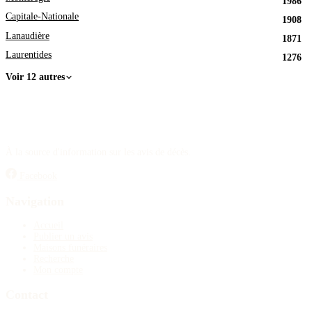
1986
Capitale-Nationale
1908
Lanaudière
1871
Laurentides
1276
Voir 12 autres
À la source d'information sur les avis de décès.
Facebook
Navigation
Accueil
Publier un avis
Maisons funéraires
Recherche
Mon compte
Contact