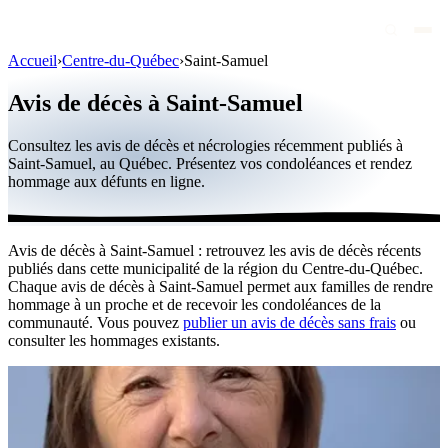
Accueil
›
Centre-du-Québec
›
Saint-Samuel
Avis de décès
Avis de décès à Saint-Samuel
Personnalités publiques
Consultez les avis de décès et nécrologies récemment publiés à
Québec
Saint-Samuel, au Québec. Présentez vos condoléances et rendez
hommage aux défunts en ligne.
Canada
International
Avis de décès à Saint-Samuel : retrouvez les avis de décès récents
Par région
publiés dans cette municipalité de la région du Centre-du-Québec.
Chaque avis de décès à Saint-Samuel permet aux familles de rendre
Par ville
hommage à un proche et de recevoir les condoléances de la
communauté. Vous pouvez
publier un avis de décès sans frais
ou
consulter les hommages existants.
Maisons funéraires
Éternea
Blog