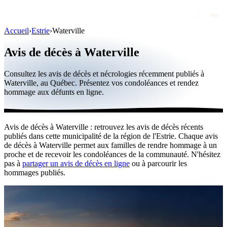
Accueil
›
Estrie
›
Waterville
Avis de décès
Avis de décès à Waterville
Personnalités publiques
Consultez les avis de décès et nécrologies récemment publiés à
Québec
Waterville, au Québec. Présentez vos condoléances et rendez
hommage aux défunts en ligne.
Canada
International
Avis de décès à Waterville : retrouvez les avis de décès récents
Par région
publiés dans cette municipalité de la région de l'Estrie. Chaque avis
de décès à Waterville permet aux familles de rendre hommage à un
Par ville
proche et de recevoir les condoléances de la communauté. N'hésitez
pas à
partager un avis de décès en ligne
ou à parcourir les
hommages publiés.
Maisons funéraires
Éternea
Blog