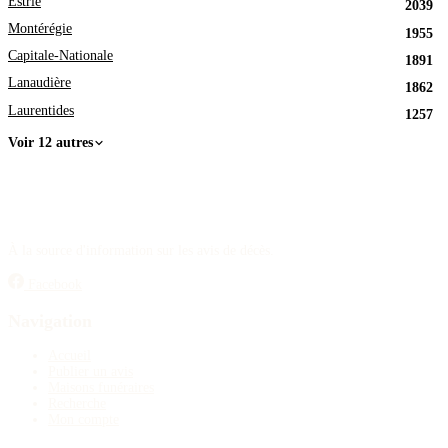
Estrie
2039
Montérégie
1955
Capitale-Nationale
1891
Lanaudière
1862
Laurentides
1257
Voir 12 autres
À la source d'information sur les avis de décès.
Facebook
Navigation
Accueil
Publier un avis
Maisons funéraires
Recherche
Mon compte