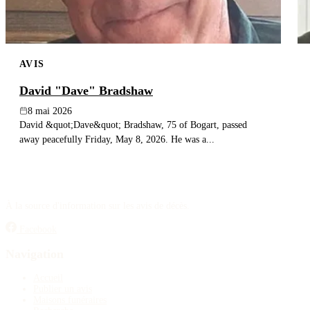
AVIS
David "Dave" Bradshaw
8 mai 2026
David &quot;Dave&quot; Bradshaw, 75 of Bogart, passed
away peacefully Friday, May 8, 2026. He was a...
À la source d'information sur les avis de décès.
Facebook
Navigation
Accueil
Publier un avis
Maisons funéraires