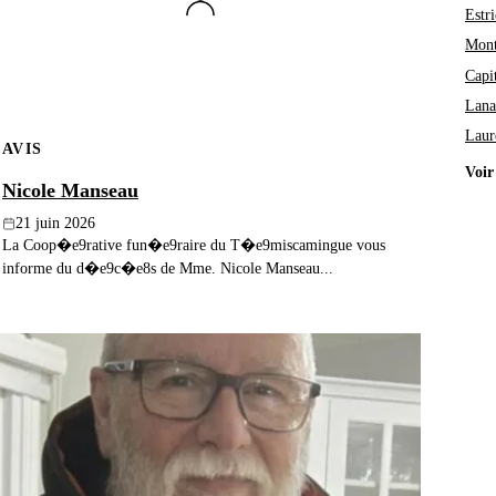
Estri
Mont
Capi
Lana
Laur
AVIS
Voir
Nicole Manseau
21 juin 2026
La Coop�e9rative fun�e9raire du T�e9miscamingue vous
informe du d�e9c�e8s de Mme. Nicole Manseau...