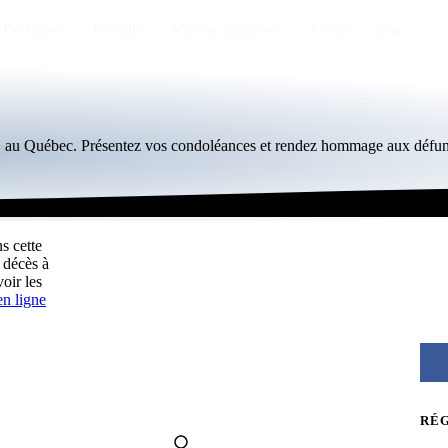
Par région
Par ville
Maisons funéraires
Éternea
Blog
n, au Québec. Présentez vos condoléances et rendez hommage aux défunt
s cette
 décès à
oir les
n ligne
RÉ