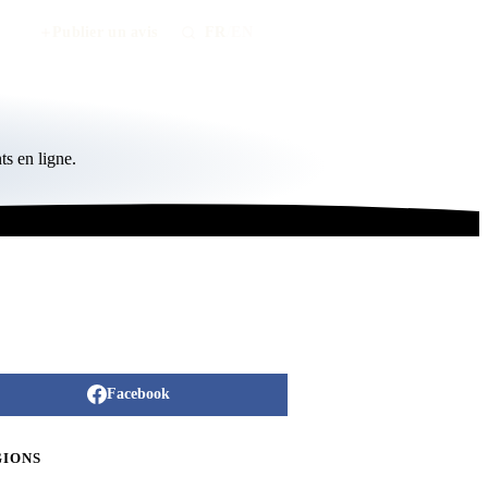
Publier un avis
FR
/
EN
s en ligne.
Facebook
GIONS