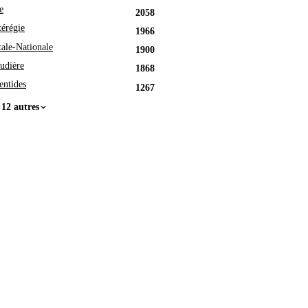
e
2058
érégie
1966
tale-Nationale
1900
udière
1868
entides
1267
 12 autres