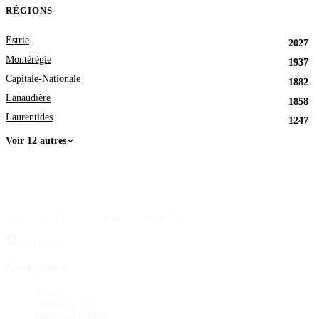
RÉGIONS
Estrie
2027
Montérégie
1937
Capitale-Nationale
1882
Lanaudière
1858
Laurentides
1247
Voir 12 autres
À la source d'information sur les avis de décès.
Facebook
Navigation
Accueil
Publier un avis
Maisons funéraires