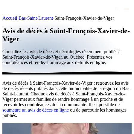
Accueil
›
Bas-Saint-Laurent
›
Saint-François-Xavier-de-Viger
Avis de décès
Avis de décès à Saint-François-Xavier-de-
Personnalités publiques
Viger
Québec
Consultez les avis de décès et nécrologies récemment publiés à
Saint-François-Xavier-de-Viger, au Québec. Présentez vos
Canada
condoléances et rendez hommage aux défunts en ligne.
International
Par région
Avis de décès à Saint-François-Xavier-de-Viger : retrouvez les avis
de décès récents publiés dans cette municipalité de la région du Bas-
Par ville
Saint-Laurent. Chaque avis de décès à Saint-François-Xavier-de-
Viger permet aux familles de rendre hommage à un proche et de
Maisons funéraires
recevoir les condoléances de la communauté. Il est possible de
soumettre un avis de décès en ligne
ou de parcourir les hommages
Éternea
publiés.
Blog