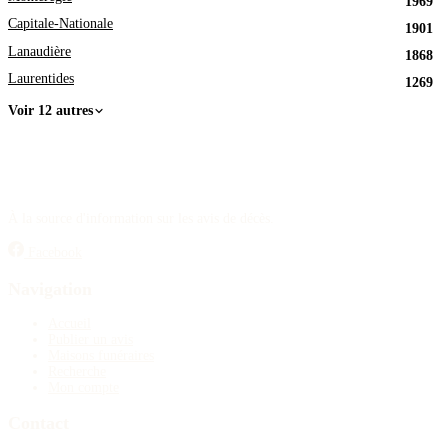
1969
Capitale-Nationale
1901
Lanaudière
1868
Laurentides
1269
Voir 12 autres
À la source d'information sur les avis de décès.
Facebook
Navigation
Accueil
Publier un avis
Maisons funéraires
Recherche
Mon compte
Contact