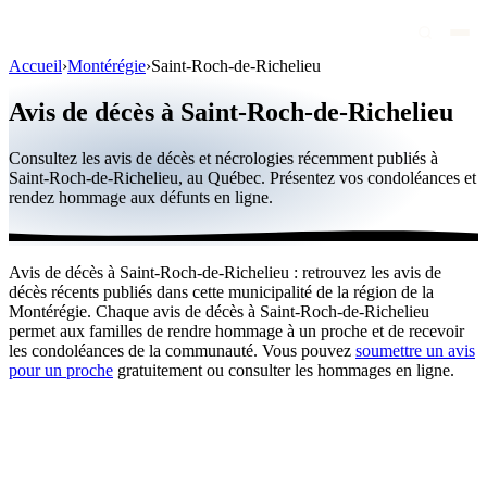
Accueil
›
Montérégie
›
Saint-Roch-de-Richelieu
Avis de décès
Avis de décès à Saint-Roch-de-Richelieu
Personnalités publiques
Consultez les avis de décès et nécrologies récemment publiés à
Québec
Saint-Roch-de-Richelieu, au Québec. Présentez vos condoléances et
rendez hommage aux défunts en ligne.
Canada
International
Avis de décès à Saint-Roch-de-Richelieu : retrouvez les avis de
Par région
décès récents publiés dans cette municipalité de la région de la
Montérégie. Chaque avis de décès à Saint-Roch-de-Richelieu
Par ville
permet aux familles de rendre hommage à un proche et de recevoir
les condoléances de la communauté. Vous pouvez
soumettre un avis
pour un proche
gratuitement ou consulter les hommages en ligne.
Maisons funéraires
Éternea
Blog