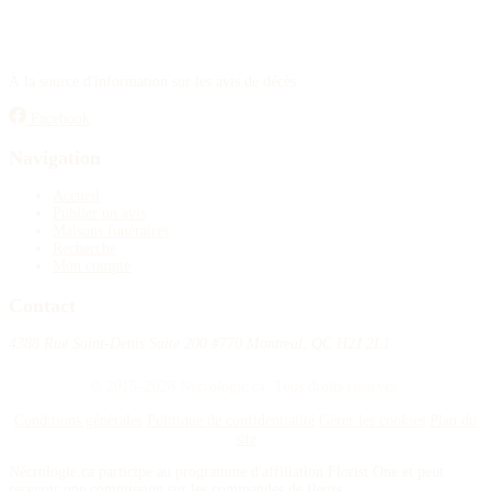
À la source d'information sur les avis de décès.
Facebook
Navigation
Accueil
Publier un avis
Maisons funéraires
Recherche
Mon compte
Contact
4388 Rue Saint-Denis Suite 200 #770 Montreal, QC H2J 2L1
© 2015–2026 Nécrologie.ca. Tous droits réservés.
Conditions générales
Politique de confidentialité
Gérer les cookies
Plan du
site
Nécrologie.ca participe au programme d'affiliation Florist One et peut
recevoir une commission sur les commandes de fleurs.