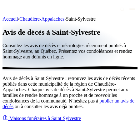
Accueil
›
Chaudière-Appalaches
›
Saint-Sylvestre
Avis de décès
Avis de décès à Saint-Sylvestre
Personnalités publiques
Consultez les avis de décès et nécrologies récemment publiés à
Québec
Saint-Sylvestre, au Québec. Présentez vos condoléances et rendez
hommage aux défunts en ligne.
Canada
International
Avis de décès à Saint-Sylvestre : retrouvez les avis de décès récents
Par région
publiés dans cette municipalité de la région de Chaudière-
Appalaches. Chaque avis de décès à Saint-Sylvestre permet aux
Par ville
familles de rendre hommage à un proche et de recevoir les
condoléances de la communauté. N'hésitez pas à
publier un avis de
décès
ou à consulter les avis déjà publiés.
Maisons funéraires
Éternea
Maisons funéraires à Saint-Sylvestre
Blog