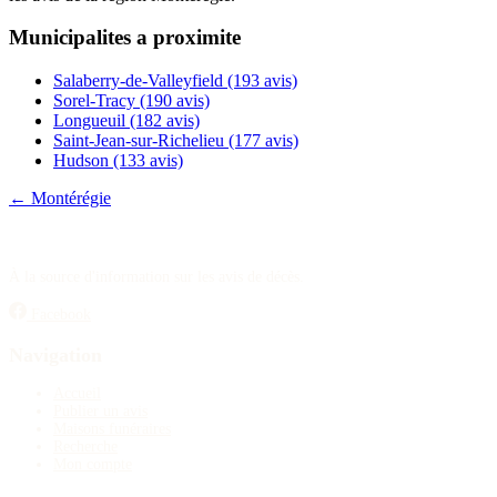
Publier un avis
Municipalites a proximite
Recherche
Salaberry-de-Valleyfield
(193 avis)
Sorel-Tracy
(190 avis)
Longueuil
(182 avis)
Saint-Jean-sur-Richelieu
(177 avis)
Hudson
(133 avis)
← Montérégie
À la source d'information sur les avis de décès.
Facebook
Navigation
Accueil
Publier un avis
Maisons funéraires
Recherche
Mon compte