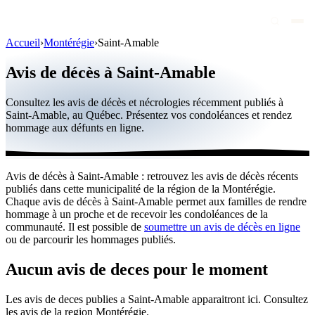
Accueil
›
Montérégie
›
Saint-Amable
Avis de décès
Avis de décès à Saint-Amable
Personnalités publiques
Consultez les avis de décès et nécrologies récemment publiés à
Québec
Saint-Amable, au Québec. Présentez vos condoléances et rendez
hommage aux défunts en ligne.
Canada
International
Avis de décès à Saint-Amable : retrouvez les avis de décès récents
Par région
publiés dans cette municipalité de la région de la Montérégie.
Chaque avis de décès à Saint-Amable permet aux familles de rendre
Par ville
hommage à un proche et de recevoir les condoléances de la
communauté. Il est possible de
soumettre un avis de décès en ligne
ou de parcourir les hommages publiés.
Maisons funéraires
Éternea
Aucun avis de deces pour le moment
Blog
Les avis de deces publies a Saint-Amable apparaitront ici. Consultez
les avis de la region Montérégie.