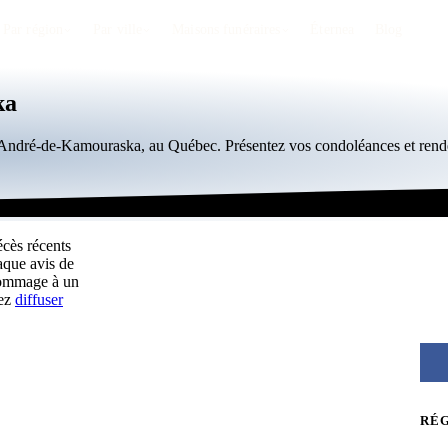
Par région
Par ville
Maisons funéraires
Éternea
Blog
ka
nt-André-de-Kamouraska, au Québec. Présentez vos condoléances et ren
cès récents
aque avis de
hommage à un
vez
diffuser
RÉ