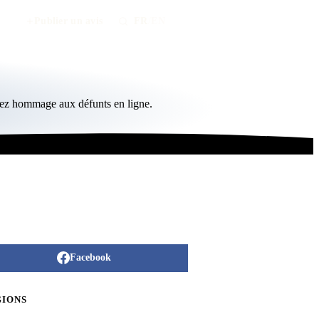
Publier un avis
FR
/
EN
dez hommage aux défunts en ligne.
Facebook
GIONS