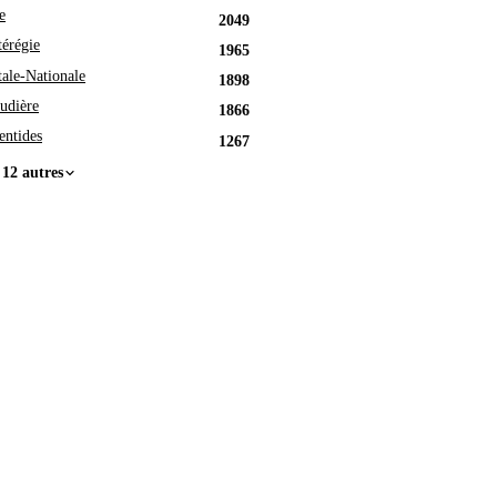
e
2049
érégie
1965
tale-Nationale
1898
udière
1866
entides
1267
 12 autres