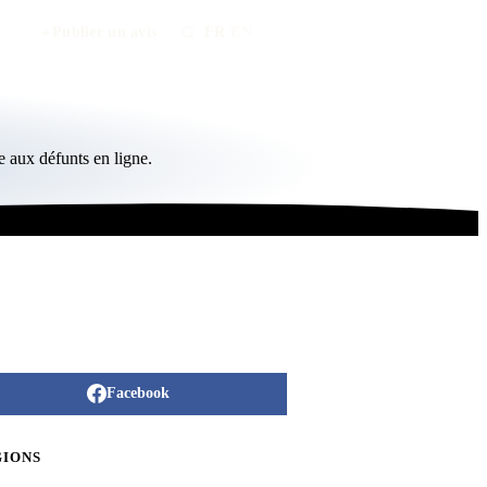
Publier un avis
FR
/
EN
 aux défunts en ligne.
Facebook
GIONS