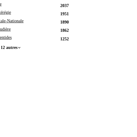
e
2037
érégie
1951
tale-Nationale
1890
udière
1862
entides
1252
 12 autres