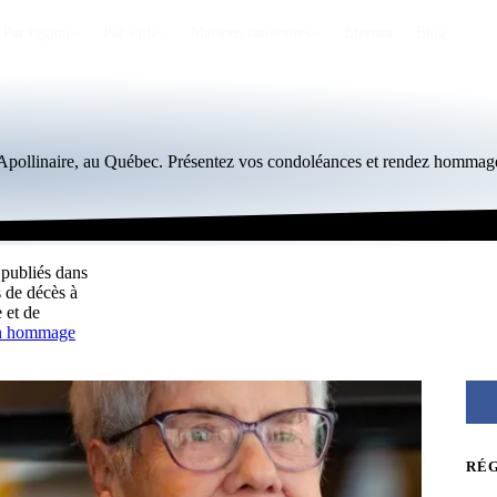
Par région
Par ville
Maisons funéraires
Éternea
Blog
-Apollinaire, au Québec. Présentez vos condoléances et rendez hommage
 publiés dans
 de décès à
 et de
un hommage
RÉ