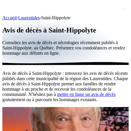
Accueil
›
Laurentides
›
Saint-Hippolyte
Avis de décès
Avis de décès à Saint-Hippolyte
Personnalités publiques
Consultez les avis de décès et nécrologies récemment publiés à
Québec
Saint-Hippolyte, au Québec. Présentez vos condoléances et rendez
hommage aux défunts en ligne.
Canada
International
Avis de décès à Saint-Hippolyte : retrouvez les avis de décès récents
Par région
publiés dans cette municipalité de la région des Laurentides. Chaque
avis de décès à Saint-Hippolyte permet aux familles de rendre
Par ville
hommage à un proche et de recevoir les condoléances de la
communauté. N'hésitez pas à
mettre en ligne un avis de décès
gratuitement ou à parcourir les hommages existants.
Maisons funéraires
Éternea
Blog