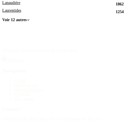
Lanaudière
1862
Laurentides
1254
Voir 12 autres
À la source d'information sur les avis de décès.
Facebook
Navigation
Accueil
Publier un avis
Maisons funéraires
Recherche
Mon compte
Contact
4388 Rue Saint-Denis Suite 200 #770 Montreal, QC H2J 2L1