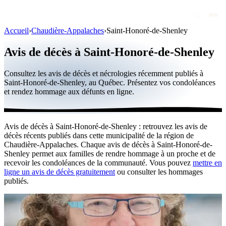
Accueil
›
Chaudière-Appalaches
›
Saint-Honoré-de-Shenley
Avis de décès
Avis de décès à Saint-Honoré-de-Shenley
Personnalités publiques
Consultez les avis de décès et nécrologies récemment publiés à
Québec
Saint-Honoré-de-Shenley, au Québec. Présentez vos condoléances
et rendez hommage aux défunts en ligne.
Canada
International
Avis de décès à Saint-Honoré-de-Shenley : retrouvez les avis de
Par région
décès récents publiés dans cette municipalité de la région de
Chaudière-Appalaches. Chaque avis de décès à Saint-Honoré-de-
Par ville
Shenley permet aux familles de rendre hommage à un proche et de
recevoir les condoléances de la communauté. Vous pouvez
mettre en
ligne un avis de décès gratuitement
ou consulter les hommages
Maisons funéraires
publiés.
Éternea
Blog