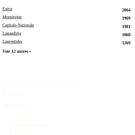
Estrie
2064
Montérégie
1969
Capitale-Nationale
1901
Lanaudière
1868
Laurentides
1269
Voir 12 autres
À la source d'information sur les avis de décès.
Facebook
Navigation
Accueil
Publier un avis
Maisons funéraires
Recherche
Mon compte