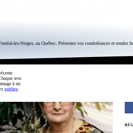
Par région
Par ville
Maisons funéraires
Éternea
Blog
-Ferréol-les-Neiges, au Québec. Présentez vos condoléances et rendez 
récents
 Chaque avis
ommage à un
vez
publiez
RÉ