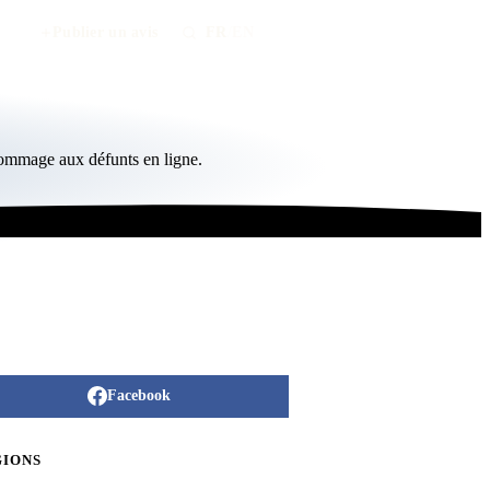
Publier un avis
FR
/
EN
hommage aux défunts en ligne.
Facebook
GIONS