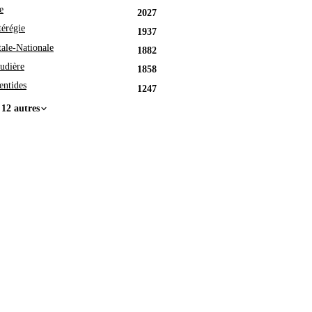
e
2027
érégie
1937
tale-Nationale
1882
udière
1858
entides
1247
 12 autres