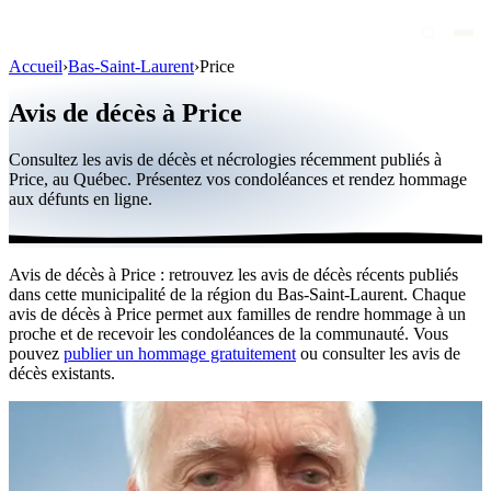
Accueil
›
Bas-Saint-Laurent
›
Price
Avis de décès
Avis de décès à Price
Personnalités publiques
Consultez les avis de décès et nécrologies récemment publiés à
Québec
Price, au Québec. Présentez vos condoléances et rendez hommage
aux défunts en ligne.
Canada
International
Avis de décès à Price : retrouvez les avis de décès récents publiés
Par région
dans cette municipalité de la région du Bas-Saint-Laurent. Chaque
avis de décès à Price permet aux familles de rendre hommage à un
Par ville
proche et de recevoir les condoléances de la communauté. Vous
pouvez
publier un hommage gratuitement
ou consulter les avis de
décès existants.
Maisons funéraires
Éternea
Blog