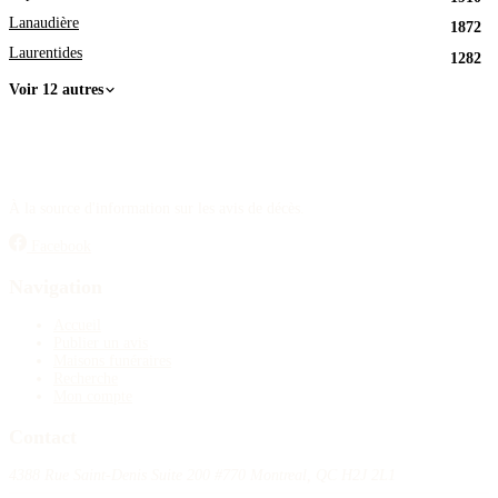
Lanaudière
1872
Laurentides
1282
Voir 12 autres
À la source d'information sur les avis de décès.
Facebook
Navigation
Accueil
Publier un avis
Maisons funéraires
Recherche
Mon compte
Contact
4388 Rue Saint-Denis Suite 200 #770 Montreal, QC H2J 2L1