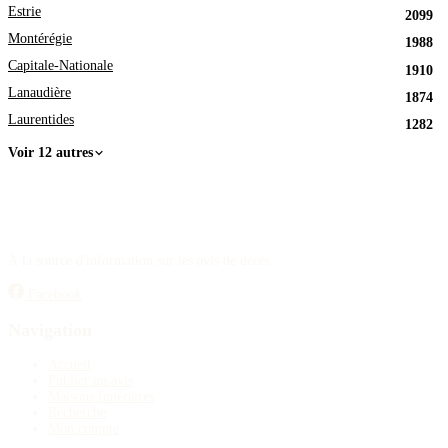
Estrie
2099
Montérégie
1988
Capitale-Nationale
1910
Lanaudière
1874
Laurentides
1282
Voir 12 autres
À la source d'information sur les avis de décès.
Facebook
Navigation
Accueil
Publier un avis
Maisons funéraires
Recherche
Mon compte