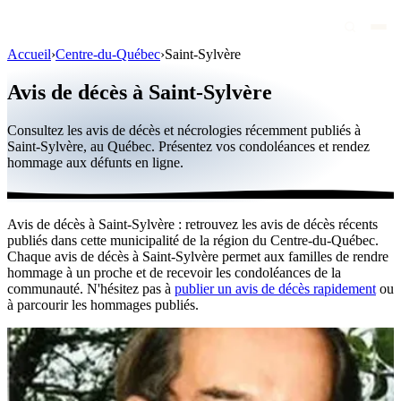
Accueil
›
Centre-du-Québec
›
Saint-Sylvère
Avis de décès
Avis de décès à Saint-Sylvère
Personnalités publiques
Consultez les avis de décès et nécrologies récemment publiés à
Québec
Saint-Sylvère, au Québec. Présentez vos condoléances et rendez
hommage aux défunts en ligne.
Canada
International
Avis de décès à Saint-Sylvère : retrouvez les avis de décès récents
Par région
publiés dans cette municipalité de la région du Centre-du-Québec.
Chaque avis de décès à Saint-Sylvère permet aux familles de rendre
Par ville
hommage à un proche et de recevoir les condoléances de la
communauté. N'hésitez pas à
publier un avis de décès rapidement
ou
à parcourir les hommages publiés.
Maisons funéraires
Éternea
Blog