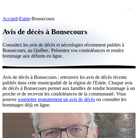
Accueil
›
Estrie
›
Bonsecours
Avis de décès
Avis de décès à Bonsecours
Personnalités publiques
Consultez les avis de décès et nécrologies récemment publiés à
Québec
Bonsecours, au Québec. Présentez vos condoléances et rendez
hommage aux défunts en ligne.
Canada
International
Avis de décès à Bonsecours : retrouvez les avis de décès récents
Par région
publiés dans cette municipalité de la région de l'Estrie. Chaque avis
de décès à Bonsecours permet aux familles de rendre hommage à un
Par ville
proche et de recevoir les condoléances de la communauté. Vous
pouvez
soumettre gratuitement un avis de décès
ou consulter les
hommages déjà en ligne.
Maisons funéraires
Éternea
Blog