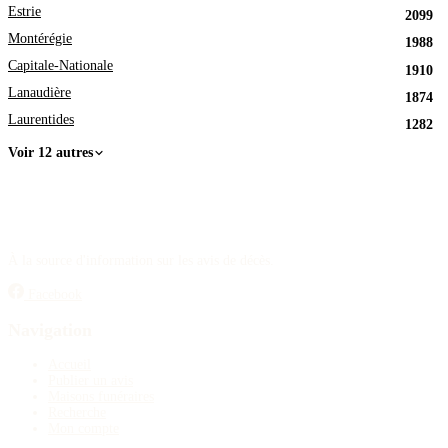
Estrie
2099
Montérégie
1988
Capitale-Nationale
1910
Lanaudière
1874
Laurentides
1282
Voir 12 autres
À la source d'information sur les avis de décès.
Facebook
Navigation
Accueil
Publier un avis
Maisons funéraires
Recherche
Mon compte