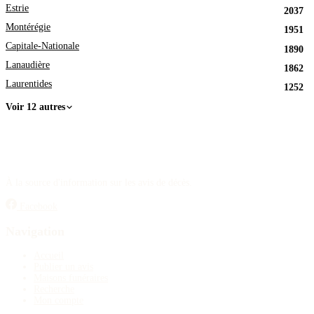
Estrie
2037
Montérégie
1951
Capitale-Nationale
1890
Lanaudière
1862
Laurentides
1252
Voir 12 autres
À la source d'information sur les avis de décès.
Facebook
Navigation
Accueil
Publier un avis
Maisons funéraires
Recherche
Mon compte