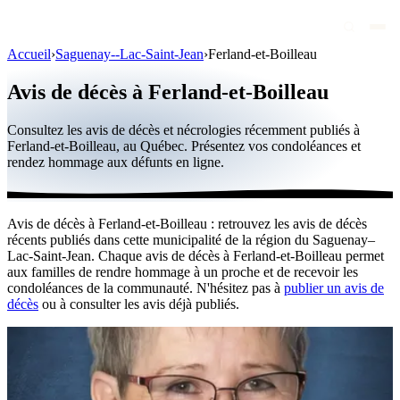
Accueil
›
Saguenay--Lac-Saint-Jean
›
Ferland-et-Boilleau
Avis de décès
Avis de décès à Ferland-et-Boilleau
Personnalités publiques
Consultez les avis de décès et nécrologies récemment publiés à
Québec
Ferland-et-Boilleau, au Québec. Présentez vos condoléances et
rendez hommage aux défunts en ligne.
Canada
International
Avis de décès à Ferland-et-Boilleau : retrouvez les avis de décès
Par région
récents publiés dans cette municipalité de la région du Saguenay–
Lac-Saint-Jean. Chaque avis de décès à Ferland-et-Boilleau permet
Par ville
aux familles de rendre hommage à un proche et de recevoir les
condoléances de la communauté. N'hésitez pas à
publier un avis de
décès
ou à consulter les avis déjà publiés.
Maisons funéraires
Éternea
Blog