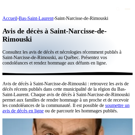
Accueil
›
Bas-Saint-Laurent
›
Saint-Narcisse-de-Rimouski
Avis de décès
Avis de décès à Saint-Narcisse-de-
Personnalités publiques
Rimouski
Québec
Consultez les avis de décès et nécrologies récemment publiés à
Saint-Narcisse-de-Rimouski, au Québec. Présentez vos
Canada
condoléances et rendez hommage aux défunts en ligne.
International
Par région
Avis de décès à Saint-Narcisse-de-Rimouski : retrouvez les avis de
décès récents publiés dans cette municipalité de la région du Bas-
Par ville
Saint-Laurent. Chaque avis de décès à Saint-Narcisse-de-Rimouski
permet aux familles de rendre hommage à un proche et de recevoir
Maisons funéraires
les condoléances de la communauté. Il est possible de
soumettre un
avis de décès en ligne
ou de parcourir les hommages publiés.
Éternea
Blog