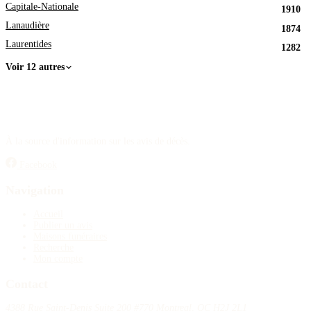
Capitale-Nationale
1910
Lanaudière
1874
Laurentides
1282
Voir 12 autres
À la source d'information sur les avis de décès.
Facebook
Navigation
Accueil
Publier un avis
Maisons funéraires
Recherche
Mon compte
Contact
4388 Rue Saint-Denis Suite 200 #770 Montreal, QC H2J 2L1