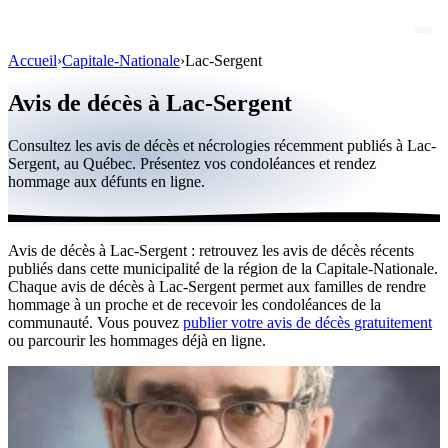
Accueil
›
Capitale-Nationale
›
Lac-Sergent
Avis de décès
Avis de décès à Lac-Sergent
Personnalités publiques
Consultez les avis de décès et nécrologies récemment publiés à Lac-
Québec
Sergent, au Québec. Présentez vos condoléances et rendez
hommage aux défunts en ligne.
Canada
International
Avis de décès à Lac-Sergent : retrouvez les avis de décès récents
Par région
publiés dans cette municipalité de la région de la Capitale-Nationale.
Chaque avis de décès à Lac-Sergent permet aux familles de rendre
Par ville
hommage à un proche et de recevoir les condoléances de la
communauté. Vous pouvez
publier votre avis de décès gratuitement
ou parcourir les hommages déjà en ligne.
Maisons funéraires
Éternea
Blog