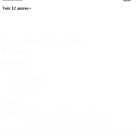
Voir 12 autres
À la source d'information sur les avis de décès.
Facebook
Navigation
Accueil
Publier un avis
Maisons funéraires
Recherche
Mon compte
Contact
4388 Rue Saint-Denis Suite 200 #770 Montreal, QC H2J 2L1
© 2015–2026 Nécrologie.ca. Tous droits réservés.
Conditions générales
Politique de confidentialité
Gérer les cookies
Plan du