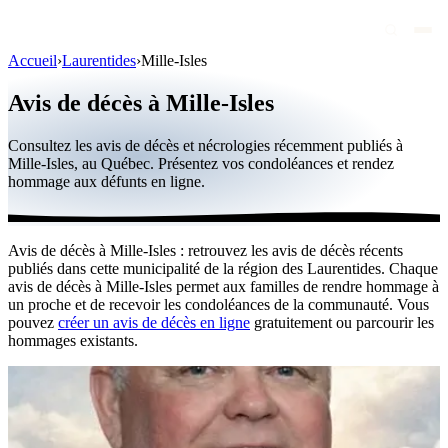
Accueil
›
Laurentides
›
Mille-Isles
Avis de décès
Avis de décès à Mille-Isles
Personnalités publiques
Consultez les avis de décès et nécrologies récemment publiés à
Québec
Mille-Isles, au Québec. Présentez vos condoléances et rendez
hommage aux défunts en ligne.
Canada
International
Avis de décès à Mille-Isles : retrouvez les avis de décès récents
Par région
publiés dans cette municipalité de la région des Laurentides. Chaque
avis de décès à Mille-Isles permet aux familles de rendre hommage à
Par ville
un proche et de recevoir les condoléances de la communauté. Vous
pouvez
créer un avis de décès en ligne
gratuitement ou parcourir les
hommages existants.
Maisons funéraires
Éternea
Blog