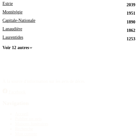
Estrie
2039
Montérégie
1951
Capitale-Nationale
1890
Lanaudière
1862
Laurentides
1253
Voir 12 autres
À la source d'information sur les avis de décès.
Facebook
Navigation
Accueil
Publier un avis
Maisons funéraires
Recherche
Mon compte