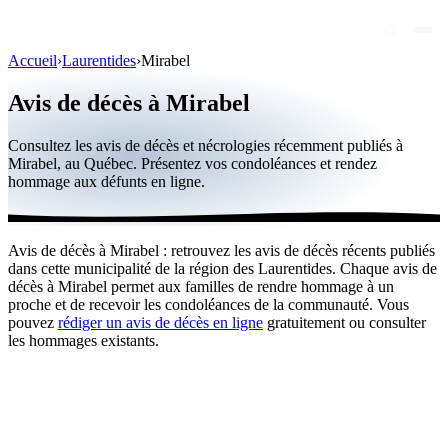
Accueil
›
Laurentides
›
Mirabel
Avis de décès
Avis de décès à Mirabel
Personnalités publiques
Consultez les avis de décès et nécrologies récemment publiés à
Québec
Mirabel, au Québec. Présentez vos condoléances et rendez
hommage aux défunts en ligne.
Canada
International
Avis de décès à Mirabel : retrouvez les avis de décès récents publiés
Par région
dans cette municipalité de la région des Laurentides. Chaque avis de
décès à Mirabel permet aux familles de rendre hommage à un
Par ville
proche et de recevoir les condoléances de la communauté. Vous
pouvez
rédiger un avis de décès en ligne
gratuitement ou consulter
les hommages existants.
Maisons funéraires
Éternea
Blog