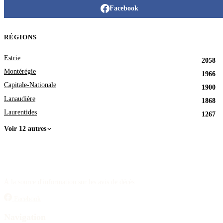
Facebook
RÉGIONS
Estrie
2058
Montérégie
1966
Capitale-Nationale
1900
Lanaudière
1868
Laurentides
1267
Voir 12 autres
À la source d'information sur les avis de décès.
Facebook
Navigation