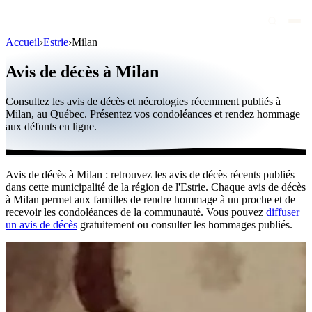
Accueil
›
Estrie
›
Milan
Avis de décès
Avis de décès à Milan
Personnalités publiques
Consultez les avis de décès et nécrologies récemment publiés à
Québec
Milan, au Québec. Présentez vos condoléances et rendez hommage
aux défunts en ligne.
Canada
International
Avis de décès à Milan : retrouvez les avis de décès récents publiés
Par région
dans cette municipalité de la région de l'Estrie. Chaque avis de décès
à Milan permet aux familles de rendre hommage à un proche et de
Par ville
recevoir les condoléances de la communauté. Vous pouvez
diffuser
un avis de décès
gratuitement ou consulter les hommages publiés.
Maisons funéraires
Éternea
Blog