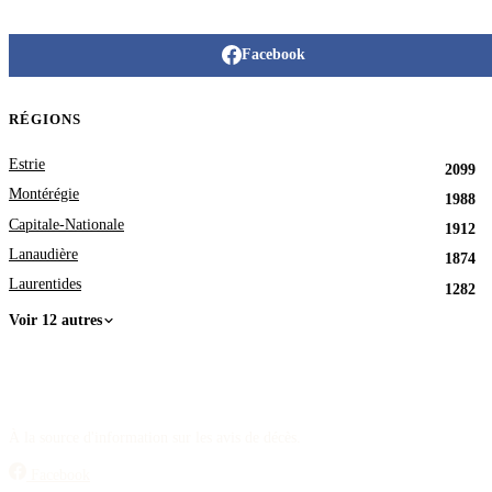
Facebook
RÉGIONS
Estrie
2099
Montérégie
1988
Capitale-Nationale
1912
Lanaudière
1874
Laurentides
1282
Voir 12 autres
À la source d'information sur les avis de décès.
Facebook