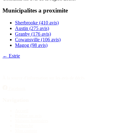
Publier un avis
Municipalites a proximite
Recherche
Sherbrooke
(410 avis)
Austin
(275 avis)
Granby
(176 avis)
Cowansville
(106 avis)
Magog
(98 avis)
← Estrie
À la source d'information sur les avis de décès.
Facebook
Navigation
Accueil
Publier un avis
Maisons funéraires
Recherche
Mon compte