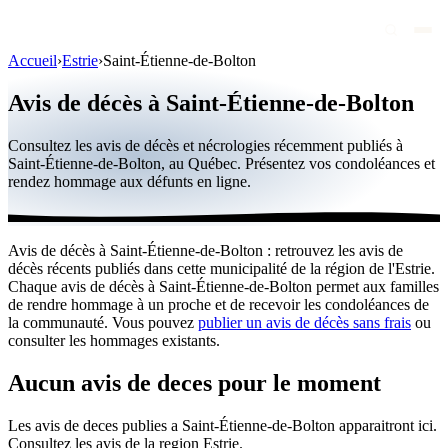
Accueil
›
Estrie
›
Saint-Étienne-de-Bolton
Avis de décès
Avis de décès à Saint-Étienne-de-Bolton
Personnalités publiques
Consultez les avis de décès et nécrologies récemment publiés à
Québec
Saint-Étienne-de-Bolton, au Québec. Présentez vos condoléances et
rendez hommage aux défunts en ligne.
Canada
International
Avis de décès à Saint-Étienne-de-Bolton : retrouvez les avis de
Par région
décès récents publiés dans cette municipalité de la région de l'Estrie.
Chaque avis de décès à Saint-Étienne-de-Bolton permet aux familles
Par ville
de rendre hommage à un proche et de recevoir les condoléances de
la communauté. Vous pouvez
publier un avis de décès sans frais
ou
consulter les hommages existants.
Maisons funéraires
Éternea
Aucun avis de deces pour le moment
Blog
Les avis de deces publies a Saint-Étienne-de-Bolton apparaitront ici.
Consultez les avis de la region Estrie.