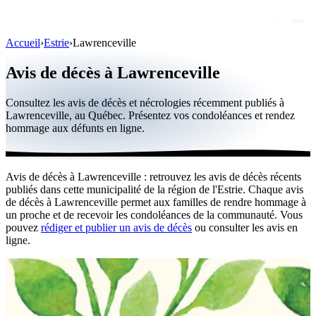
Accueil
›
Estrie
›
Lawrenceville
Avis de décès
Avis de décès à Lawrenceville
Personnalités publiques
Consultez les avis de décès et nécrologies récemment publiés à
Québec
Lawrenceville, au Québec. Présentez vos condoléances et rendez
hommage aux défunts en ligne.
Canada
International
Avis de décès à Lawrenceville : retrouvez les avis de décès récents
Par région
publiés dans cette municipalité de la région de l'Estrie. Chaque avis
de décès à Lawrenceville permet aux familles de rendre hommage à
Par ville
un proche et de recevoir les condoléances de la communauté. Vous
pouvez
rédiger et publier un avis de décès
ou consulter les avis en
ligne.
Maisons funéraires
Éternea
Blog