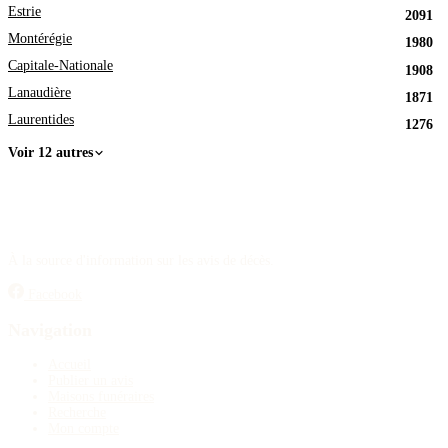
Estrie
2091
Montérégie
1980
Capitale-Nationale
1908
Lanaudière
1871
Laurentides
1276
Voir 12 autres
À la source d'information sur les avis de décès.
Facebook
Navigation
Accueil
Publier un avis
Maisons funéraires
Recherche
Mon compte