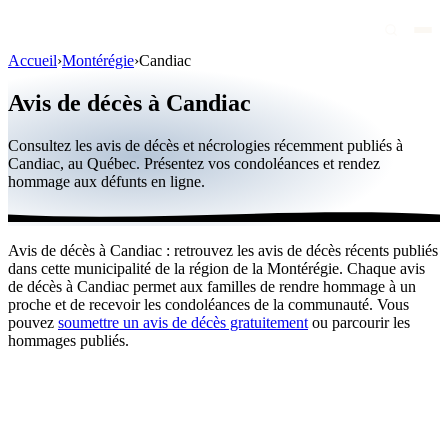
Accueil
›
Montérégie
›
Candiac
Avis de décès
Avis de décès à Candiac
Personnalités publiques
Consultez les avis de décès et nécrologies récemment publiés à
Québec
Candiac, au Québec. Présentez vos condoléances et rendez
hommage aux défunts en ligne.
Canada
International
Avis de décès à Candiac : retrouvez les avis de décès récents publiés
Par région
dans cette municipalité de la région de la Montérégie. Chaque avis
de décès à Candiac permet aux familles de rendre hommage à un
Par ville
proche et de recevoir les condoléances de la communauté. Vous
pouvez
soumettre un avis de décès gratuitement
ou parcourir les
hommages publiés.
Maisons funéraires
Éternea
Blog