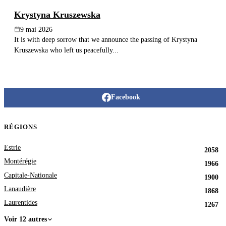
Krystyna Kruszewska
9 mai 2026
It is with deep sorrow that we announce the passing of Krystyna
Kruszewska who left us peacefully...
Facebook
RÉGIONS
Estrie
2058
Montérégie
1966
Capitale-Nationale
1900
Lanaudière
1868
Laurentides
1267
Voir 12 autres