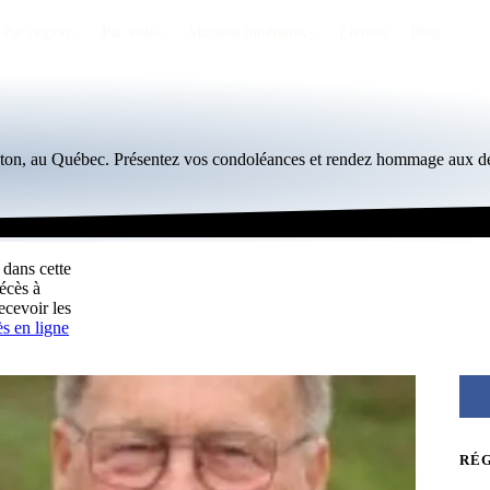
Par région
Par ville
Maisons funéraires
Éternea
Blog
pton, au Québec. Présentez vos condoléances et rendez hommage aux dé
 dans cette
écès à
cevoir les
ès en ligne
RÉ