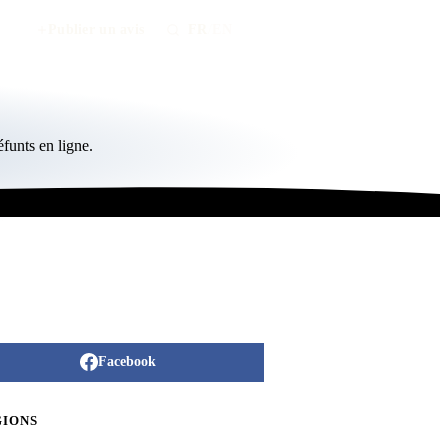
Publier un avis
FR
/
EN
funts en ligne.
Facebook
GIONS