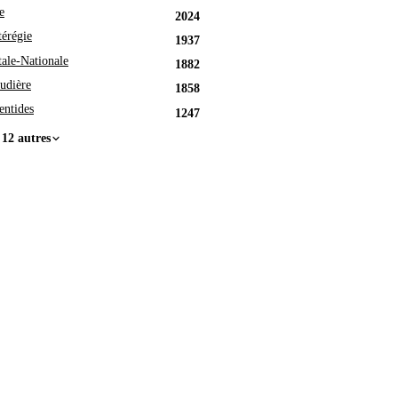
e
2024
érégie
1937
tale-Nationale
1882
udière
1858
entides
1247
 12 autres