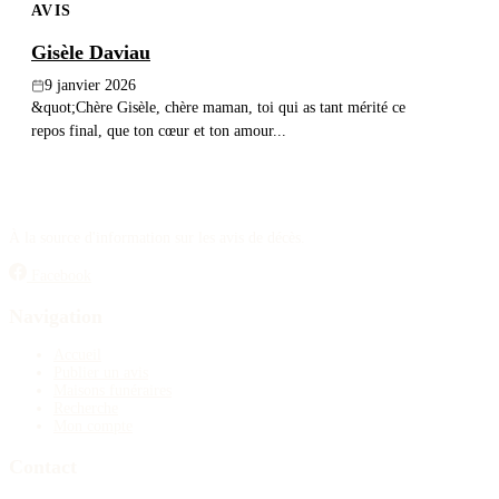
AVIS
Gisèle Daviau
9 janvier 2026
&quot;Chère Gisèle, chère maman, toi qui as tant mérité ce
repos final, que ton cœur et ton amour...
À la source d'information sur les avis de décès.
Facebook
Navigation
Accueil
Publier un avis
Maisons funéraires
Recherche
Mon compte
Contact