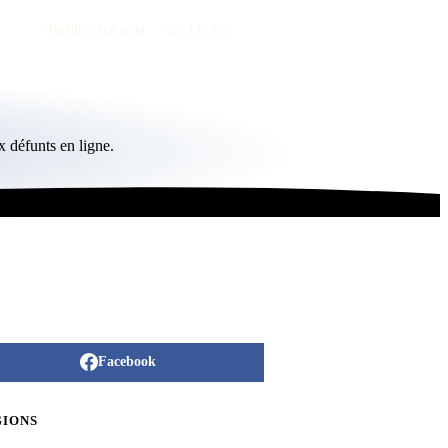
Publier un avis
FR
/
EN
 défunts en ligne.
Facebook
GIONS