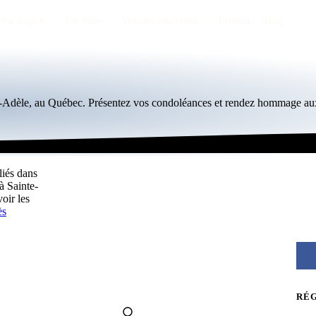
Par région
Par ville
Maisons funéraires
Éternea
Blog
te-Adèle, au Québec. Présentez vos condoléances et rendez hommage aux
liés dans
à Sainte-
oir les
ès
RÉ