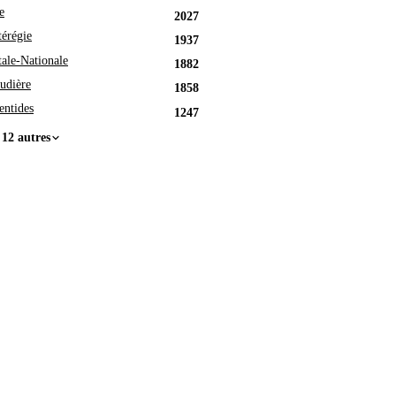
e
2027
érégie
1937
tale-Nationale
1882
udière
1858
entides
1247
 12 autres