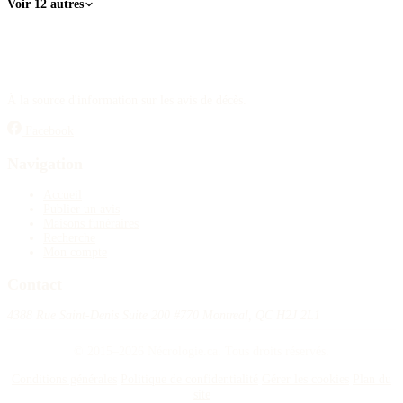
Voir 12 autres
À la source d'information sur les avis de décès.
Facebook
Navigation
Accueil
Publier un avis
Maisons funéraires
Recherche
Mon compte
Contact
4388 Rue Saint-Denis Suite 200 #770 Montreal, QC H2J 2L1
© 2015–2026 Nécrologie.ca. Tous droits réservés.
Conditions générales
Politique de confidentialité
Gérer les cookies
Plan du
site