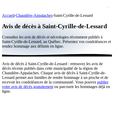
Accueil
›
Chaudière-Appalaches
›
Saint-Cyrille-de-Lessard
Avis de décès
Avis de décès à Saint-Cyrille-de-Lessard
Personnalités publiques
Consultez les avis de décès et nécrologies récemment publiés à
Québec
Saint-Cyrille-de-Lessard, au Québec. Présentez vos condoléances et
rendez hommage aux défunts en ligne.
Canada
International
Avis de décès à Saint-Cyrille-de-Lessard : retrouvez les avis de
Par région
décès récents publiés dans cette municipalité de la région de
Chaudière-Appalaches. Chaque avis de décès à Saint-Cyrille-de-
Par ville
Lessard permet aux familles de rendre hommage à un proche et de
recevoir les condoléances de la communauté. Vous pouvez
publier
votre avis de décès gratuitement
ou parcourir les hommages déjà en
Maisons funéraires
ligne.
Éternea
Blog