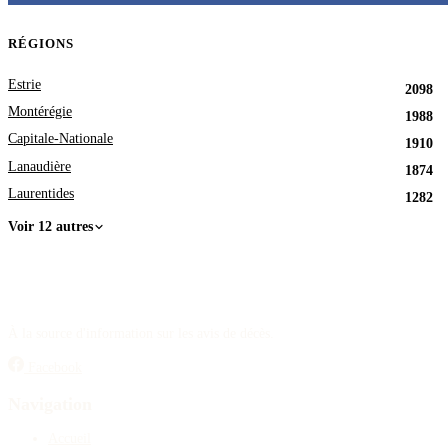
RÉGIONS
Estrie
2098
Montérégie
1988
Capitale-Nationale
1910
Lanaudière
1874
Laurentides
1282
Voir 12 autres
À la source d'information sur les avis de décès.
Facebook
Navigation
Accueil