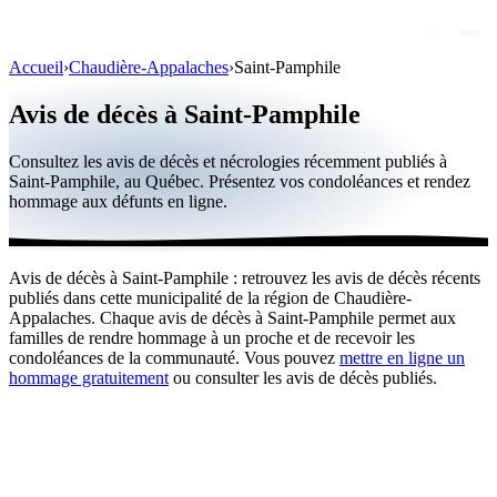
Accueil
›
Chaudière-Appalaches
›
Saint-Pamphile
Avis de décès
Avis de décès à Saint-Pamphile
Personnalités publiques
Consultez les avis de décès et nécrologies récemment publiés à
Québec
Saint-Pamphile, au Québec. Présentez vos condoléances et rendez
hommage aux défunts en ligne.
Canada
International
Avis de décès à Saint-Pamphile : retrouvez les avis de décès récents
Par région
publiés dans cette municipalité de la région de Chaudière-
Appalaches. Chaque avis de décès à Saint-Pamphile permet aux
Par ville
familles de rendre hommage à un proche et de recevoir les
condoléances de la communauté. Vous pouvez
mettre en ligne un
hommage gratuitement
ou consulter les avis de décès publiés.
Maisons funéraires
Éternea
Blog