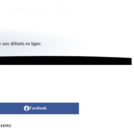
Publier un avis
FR
/
EN
 aux défunts en ligne.
Facebook
GIONS