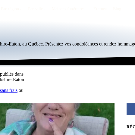
Par région
Par ville
Maisons funéraires
Éternea
Blog
shire-Eaton, au Québec. Présentez vos condoléances et rendez hommage
 publiés dans
okshire-Eaton
sans frais
ou
RÉ