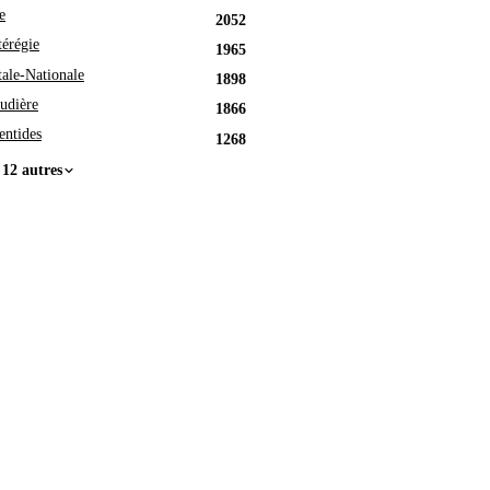
e
2052
érégie
1965
tale-Nationale
1898
udière
1866
entides
1268
 12 autres