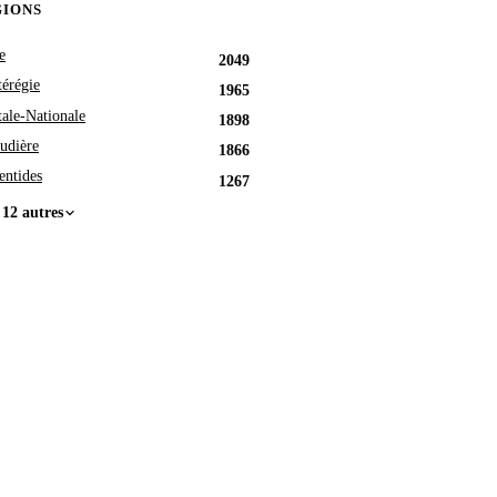
GIONS
e
2049
érégie
1965
tale-Nationale
1898
udière
1866
entides
1267
 12 autres