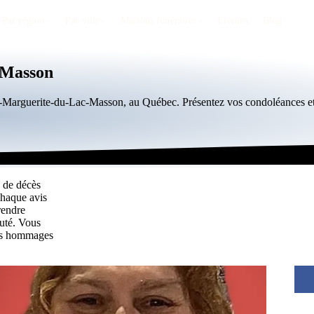
Par région
Par ville
Maisons funéraires
Éternea
Blog
-Masson
nte-Marguerite-du-Lac-Masson, au Québec. Présentez vos condoléances 
 de décès
Chaque avis
rendre
uté. Vous
les hommages