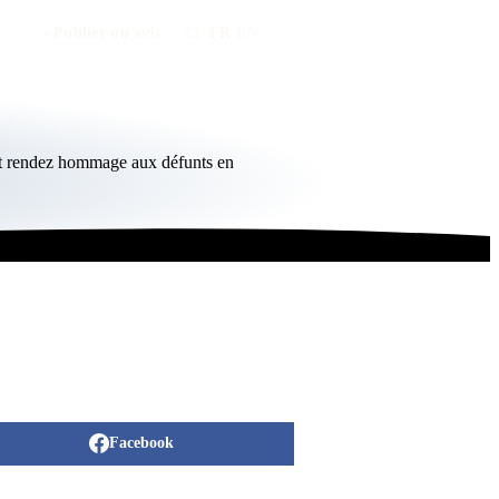
Publier un avis
FR
/
EN
et rendez hommage aux défunts en
Facebook