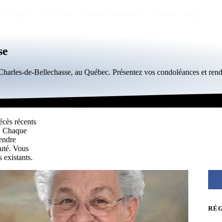
Par région
Par ville
Maisons funéraires
Éternea
Blog
se
t-Charles-de-Bellechasse, au Québec. Présentez vos condoléances et re
écès récents
s. Chaque
rendre
uté. Vous
 existants.
RÉ