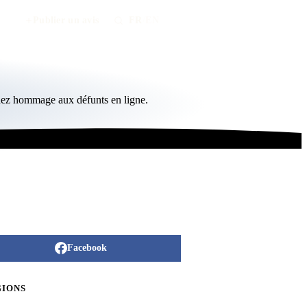
Publier un avis
FR
/
EN
ndez hommage aux défunts en ligne.
Facebook
GIONS