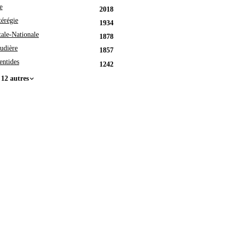
e
2018
érégie
1934
tale-Nationale
1878
udière
1857
entides
1242
 12 autres