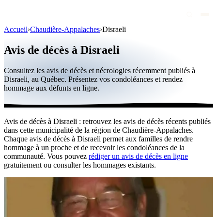
Accueil
›
Chaudière-Appalaches
›
Disraeli
Avis de décès
Avis de décès à Disraeli
Personnalités publiques
Consultez les avis de décès et nécrologies récemment publiés à
Québec
Disraeli, au Québec. Présentez vos condoléances et rendez
hommage aux défunts en ligne.
Canada
International
Avis de décès à Disraeli : retrouvez les avis de décès récents publiés
Par région
dans cette municipalité de la région de Chaudière-Appalaches.
Chaque avis de décès à Disraeli permet aux familles de rendre
Par ville
hommage à un proche et de recevoir les condoléances de la
communauté. Vous pouvez
rédiger un avis de décès en ligne
gratuitement ou consulter les hommages existants.
Maisons funéraires
Éternea
Blog