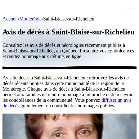
Accueil
›
Montérégie
›
Saint-Blaise-sur-Richelieu
Avis de décès
Avis de décès à Saint-Blaise-sur-Richelieu
Personnalités publiques
Consultez les avis de décès et nécrologies récemment publiés à
Québec
Saint-Blaise-sur-Richelieu, au Québec. Présentez vos condoléances
et rendez hommage aux défunts en ligne.
Canada
International
Avis de décès à Saint-Blaise-sur-Richelieu : retrouvez les avis de
Par région
décès récents publiés dans cette municipalité de la région de la
Montérégie. Chaque avis de décès à Saint-Blaise-sur-Richelieu
Par ville
permet aux familles de rendre hommage à un proche et de recevoir
les condoléances de la communauté. Vous pouvez
diffuser un avis
de décès
gratuitement ou consulter les hommages publiés.
Maisons funéraires
Éternea
Blog