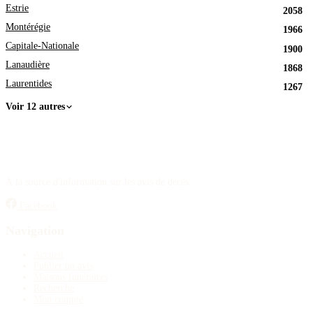
Estrie
2058
Montérégie
1966
Capitale-Nationale
1900
Lanaudière
1868
Laurentides
1267
Voir 12 autres
À la source d'information sur les avis de décès.
Facebook
Navigation
Accueil
Publier un avis
Maisons funéraires
Recherche
Mon compte