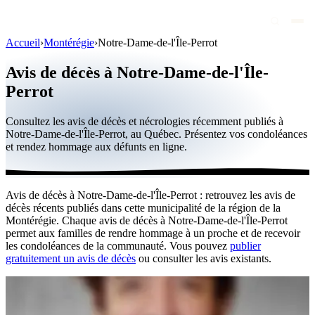
Accueil
›
Montérégie
›
Notre-Dame-de-l'Île-Perrot
Avis de décès
Avis de décès à Notre-Dame-de-l'Île-
Personnalités publiques
Perrot
Québec
Consultez les avis de décès et nécrologies récemment publiés à
Notre-Dame-de-l'Île-Perrot, au Québec. Présentez vos condoléances
Canada
et rendez hommage aux défunts en ligne.
International
Par région
Avis de décès à Notre-Dame-de-l'Île-Perrot : retrouvez les avis de
décès récents publiés dans cette municipalité de la région de la
Par ville
Montérégie. Chaque avis de décès à Notre-Dame-de-l'Île-Perrot
permet aux familles de rendre hommage à un proche et de recevoir
Maisons funéraires
les condoléances de la communauté. Vous pouvez
publier
gratuitement un avis de décès
ou consulter les avis existants.
Éternea
Blog