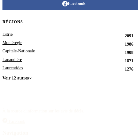
Facebook
RÉGIONS
Estrie
2091
Montérégie
1986
Capitale-Nationale
1908
Lanaudière
1871
Laurentides
1276
Voir 12 autres
À la source d'information sur les avis de décès.
Facebook
Navigation