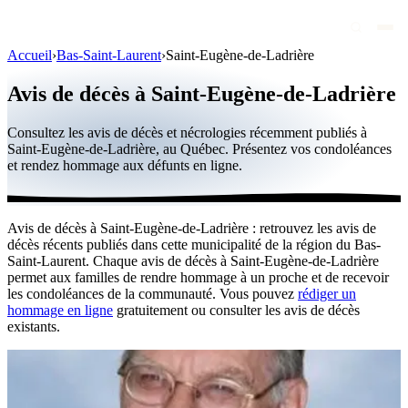
Accueil
›
Bas-Saint-Laurent
›
Saint-Eugène-de-Ladrière
Avis de décès
Avis de décès à Saint-Eugène-de-Ladrière
Personnalités publiques
Consultez les avis de décès et nécrologies récemment publiés à
Québec
Saint-Eugène-de-Ladrière, au Québec. Présentez vos condoléances
et rendez hommage aux défunts en ligne.
Canada
International
Avis de décès à Saint-Eugène-de-Ladrière : retrouvez les avis de
Par région
décès récents publiés dans cette municipalité de la région du Bas-
Saint-Laurent. Chaque avis de décès à Saint-Eugène-de-Ladrière
Par ville
permet aux familles de rendre hommage à un proche et de recevoir
les condoléances de la communauté. Vous pouvez
rédiger un
hommage en ligne
gratuitement ou consulter les avis de décès
Maisons funéraires
existants.
Éternea
Blog