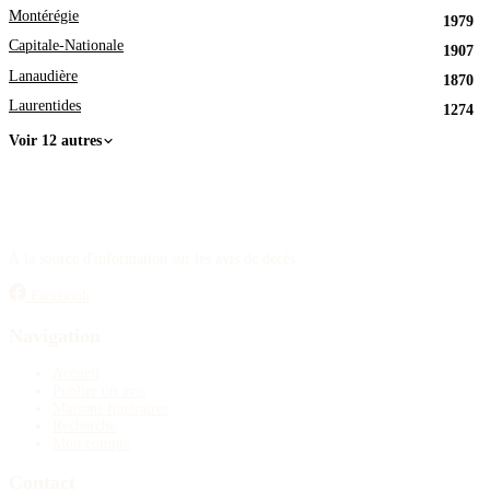
Montérégie
1979
Capitale-Nationale
1907
Lanaudière
1870
Laurentides
1274
Voir 12 autres
À la source d'information sur les avis de décès.
Facebook
Navigation
Accueil
Publier un avis
Maisons funéraires
Recherche
Mon compte
Contact