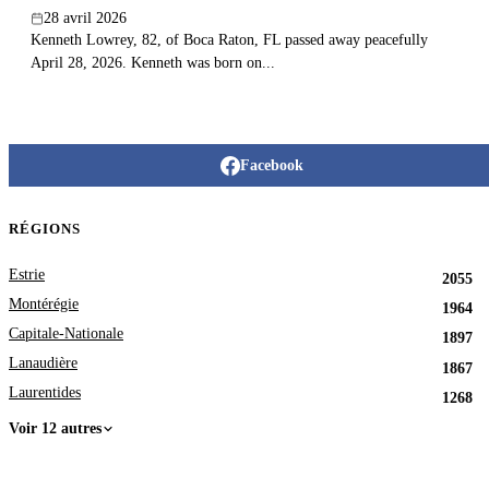
28 avril 2026
Kenneth Lowrey, 82, of Boca Raton, FL passed away peacefully
April 28, 2026. Kenneth was born on...
Facebook
RÉGIONS
Estrie
2055
Montérégie
1964
Capitale-Nationale
1897
Lanaudière
1867
Laurentides
1268
Voir 12 autres