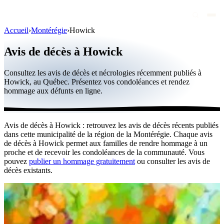
Accueil
›
Montérégie
›
Howick
Avis de décès
Avis de décès à Howick
Personnalités publiques
Consultez les avis de décès et nécrologies récemment publiés à
Québec
Howick, au Québec. Présentez vos condoléances et rendez
hommage aux défunts en ligne.
Canada
International
Avis de décès à Howick : retrouvez les avis de décès récents publiés
Par région
dans cette municipalité de la région de la Montérégie. Chaque avis
de décès à Howick permet aux familles de rendre hommage à un
Par ville
proche et de recevoir les condoléances de la communauté. Vous
pouvez
publier un hommage gratuitement
ou consulter les avis de
décès existants.
Maisons funéraires
Éternea
Blog